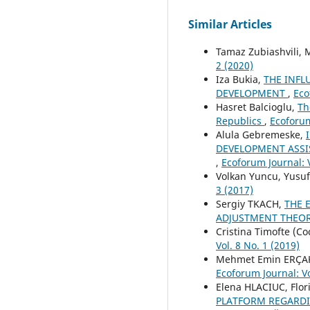
Similar Articles
Tamaz Zubiashvili, M
2 (2020)
Iza Bukia,
THE INFL
DEVELOPMENT
,
Eco
Hasret Balcioglu,
Th
Republics
,
Ecoforum
Alula Gebremeske,
DEVELOPMENT ASSI
,
Ecoforum Journal: V
Volkan Yuncu, Yusu
3 (2017)
Sergiy TKACH,
THE 
ADJUSTMENT THEO
Cristina Timofte (Co
Vol. 8 No. 1 (2019)
Mehmet Emin ERÇA
Ecoforum Journal: Vo
Elena HLACIUC, Flo
PLATFORM REGARDI