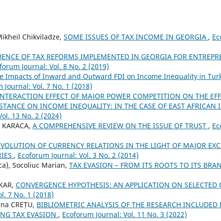
ikheil Chikviladze,
SOME ISSUES OF TAX INCOME IN GEORGIA
,
Ec
UENCE OF TAX REFORMS IMPLEMENTED IN GEORGIA FOR ENTREPR
forum Journal: Vol. 8 No. 2 (2019)
e Impacts of Inward and Outward FDI on Income Inequality in Turk
 Journal: Vol. 7 No. 1 (2018)
INTERACTION EFFECT OF MAJOR POWER COMPETITION ON THE EFF
STANCE ON INCOME INEQUALITY: IN THE CASE OF EAST AFRICAN
ol. 13 No. 2 (2024)
f KARACA,
A COMPREHENSIVE REVIEW ON THE ISSUE OF TRUST
,
Ec
EVOLUTION OF CURRENCY RELATIONS IN THE LIGHT OF MAJOR EX
RIES
,
Ecoforum Journal: Vol. 3 No. 2 (2014)
ca), Socoliuc Marian,
TAX EVASION – FROM ITS ROOTS TO ITS BR
KAR,
CONVERGENCE HYPOTHESIS: AN APPLICATION ON SELECTED
l. 7 No. 1 (2018)
rina CREȚU,
BIBLIOMETRIC ANALYSIS OF THE RESEARCH INCLUDED 
NG TAX EVASION
,
Ecoforum Journal: Vol. 11 No. 3 (2022)