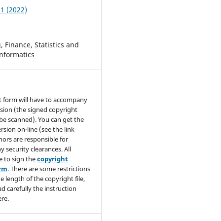
 1 (2022)
 Finance, Statistics and
nformatics
t form will have to accompany
sion (the signed copyright
be scanned). You can get the
rsion on-line (see the link
hors are responsible for
y security clearances. All
e to sign the
copyright
orm
. There are some restrictions
e length of the copyright file,
ad carefully the instruction
re.