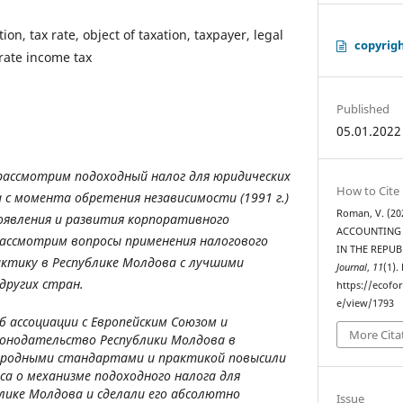
tion, tax rate, object of taxation, taxpayer, legal
copyrig
rate income tax
Published
05.01.2022
рассмотрим подоходный налог для юридических
How to Cite
 с момента обретения независимости (1991 г.)
Roman, V. (2
оявления и развития корпоративного
ACCOUNTING 
рассмотрим вопросы применения налогового
IN THE REPU
актику в Республике Молдова с лучшими
Journal
,
11
(1).
других стран.
https://ecofo
e/view/1793
б ассоциации с Европейским Союзом и
More Cita
конодательство Республики Молдова в
родными стандартами и практикой повысили
са о механизме подоходного налога для
блике Молдова и сделали его абсолютно
Issue