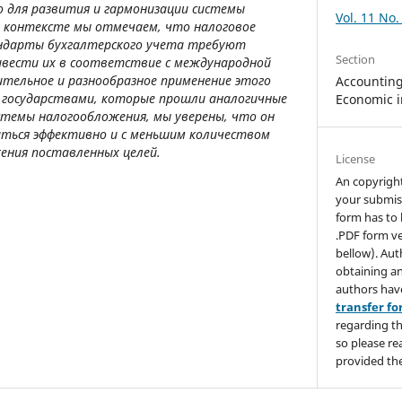
 для развития и гармонизации системы
Vol. 11 No.
м контексте мы отмечаем, что налоговое
ндарты бухгалтерского учета требуют
Section
вести их в соответствие с международной
тельное и разнообразное применение этого
Accounting,
 государствами, которые прошли аналогичные
Economic i
стемы налогообложения, мы уверены, что он
иться эффективно и с меньшим количеством
ения поставленных целей.
License
An copyrigh
your submis
form has to 
.PDF form ve
bellow). Aut
obtaining an
authors hav
transfer f
regarding th
so please re
provided the