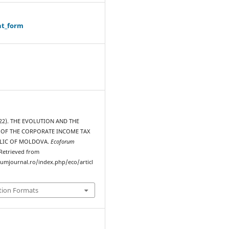
ht_form
022). THE EVOLUTION AND THE
OF THE CORPORATE INCOME TAX
BLIC OF MOLDOVA.
Ecoforum
 Retrieved from
rumjournal.ro/index.php/eco/articl
tion Formats