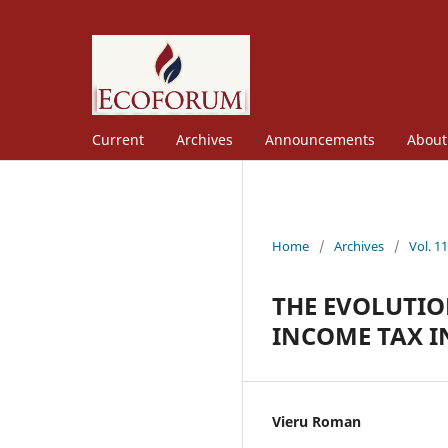
Current
Archives
Announcements
Abou
Home
/
Archives
/
Vol. 1
THE EVOLUTIO
INCOME TAX I
Vieru Roman