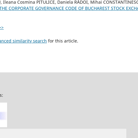
, Ileana Cosmina PITULICE, Daniela RĂDOI, Mihai CONSTANTINES
 THE CORPORATE GOVERNANCE CODE OF BUCHAREST STOCK EXC
>>
anced similarity search
for this article.
s: