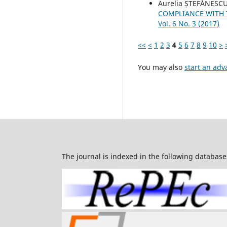
Aurelia ȘTEFĂNESCU
COMPLIANCE WITH
Vol. 6 No. 3 (2017)
<<
<
1
2
3
4
5
6
7
8
9
10
>
You may also
start an adv
The journal is indexed in the following database