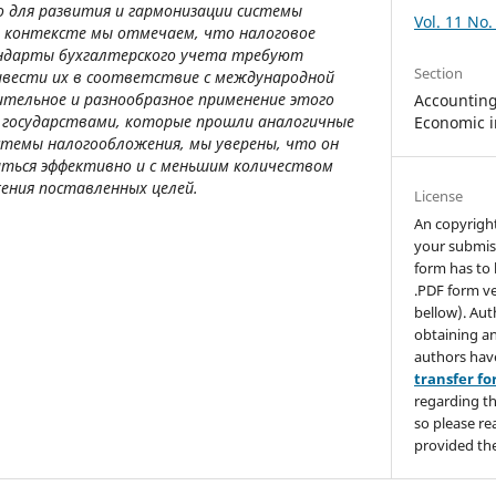
 для развития и гармонизации системы
Vol. 11 No.
м контексте мы отмечаем, что налоговое
ндарты бухгалтерского учета требуют
Section
вести их в соответствие с международной
тельное и разнообразное применение этого
Accounting,
 государствами, которые прошли аналогичные
Economic i
стемы налогообложения, мы уверены, что он
иться эффективно и с меньшим количеством
ения поставленных целей.
License
An copyrigh
your submis
form has to 
.PDF form ve
bellow). Aut
obtaining an
authors hav
transfer f
regarding th
so please re
provided the