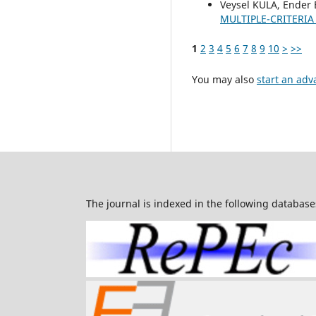
Veysel KULA, Ender
MULTIPLE-CRITERIA
1
2
3
4
5
6
7
8
9
10
>
>>
You may also
start an adv
The journal is indexed in the following database