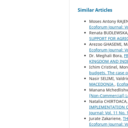
Similar Articles
Moses Antony RAJ
Ecoforum Journal: Vo
Renata BUDLEWSKA
SUPPORT FOR AGRI
Arezoo GHASEMI, M
Ecoforum Journal: Vo
Dr. Meghali Bora,
F
KINGDOM AND INDI
Ichim Cristinel, M
budgets. The case o
Nasir SELIMI, Valdr
MACEDONIA
,
Ecofo
Manana Mchedlishvi
(Non-Commercial) Le
Natalia CHIRTOACA
IMPLEMENTATION O
Journal: Vol. 11 No. 
Jurate Zakariene,
TH
Ecoforum Journal: Vo