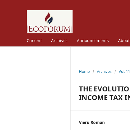
Current
Archives
Announcements
Abou
Home
/
Archives
/
Vol. 1
THE EVOLUTIO
INCOME TAX I
Vieru Roman