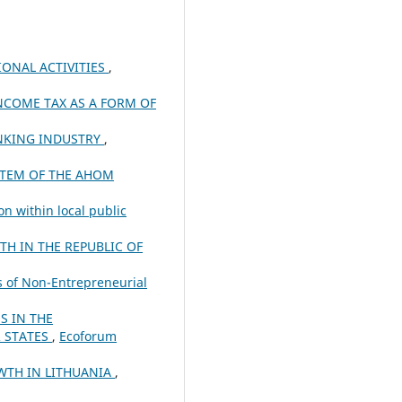
IONAL ACTIVITIES
,
NCOME TAX AS A FORM OF
ANKING INDUSTRY
,
STEM OF THE AHOM
on within local public
H IN THE REPUBLIC OF
s of Non-Entrepreneurial
S IN THE
 STATES
,
Ecoforum
WTH IN LITHUANIA
,