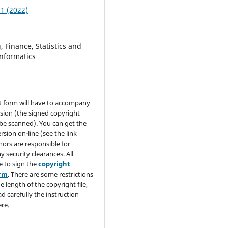
 1 (2022)
 Finance, Statistics and
nformatics
t form will have to accompany
sion (the signed copyright
be scanned). You can get the
rsion on-line (see the link
hors are responsible for
y security clearances. All
e to sign the
copyright
orm
. There are some restrictions
e length of the copyright file,
ad carefully the instruction
re.