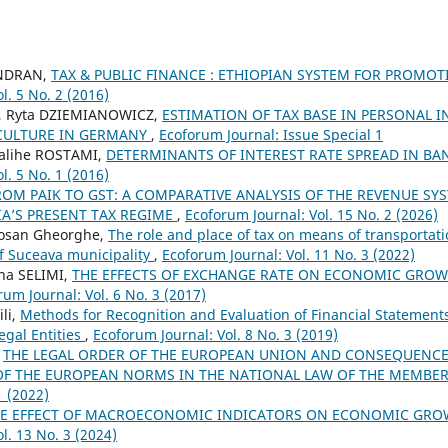
ENDRAN,
TAX & PUBLIC FINANCE : ETHIOPIAN SYSTEM FOR PROMOT
l. 5 No. 2 (2016)
, Ryta DZIEMIANOWICZ,
ESTIMATION OF TAX BASE IN PERSONAL I
CULTURE IN GERMANY
,
Ecoforum Journal: Issue Special 1
alihe ROSTAMI,
DETERMINANTS OF INTEREST RATE SPREAD IN B
l. 5 No. 1 (2016)
ROM PAIK TO GST: A COMPARATIVE ANALYSIS OF THE REVENUE SY
A’S PRESENT TAX REGIME
,
Ecoforum Journal: Vol. 15 No. 2 (2026)
orosan Gheorghe,
The role and place of tax on means of transportati
f Suceava municipality
,
Ecoforum Journal: Vol. 11 No. 3 (2022)
ina SELIMI,
THE EFFECTS OF EXCHANGE RATE ON ECONOMIC GROWT
rum Journal: Vol. 6 No. 3 (2017)
li,
Methods for Recognition and Evaluation of Financial Statement
gal Entities
,
Ecoforum Journal: Vol. 8 No. 3 (2019)
,
THE LEGAL ORDER OF THE EUROPEAN UNION AND CONSEQUENCE
F THE EUROPEAN NORMS IN THE NATIONAL LAW OF THE MEMBER
1 (2022)
E EFFECT OF MACROECONOMIC INDICATORS ON ECONOMIC GRO
l. 13 No. 3 (2024)