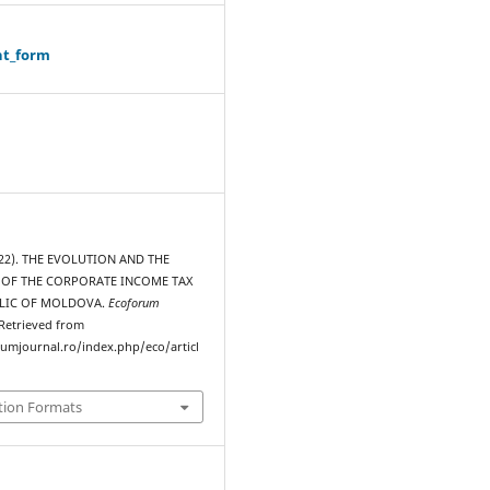
ht_form
022). THE EVOLUTION AND THE
OF THE CORPORATE INCOME TAX
BLIC OF MOLDOVA.
Ecoforum
 Retrieved from
rumjournal.ro/index.php/eco/articl
tion Formats