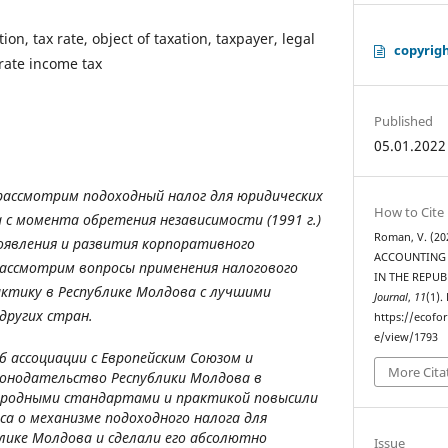
tion, tax rate, object of taxation, taxpayer, legal
copyrig
rate income tax
Published
05.01.2022
рассмотрим подоходный налог для юридических
How to Cite
 с момента обретения независимости (1991 г.)
Roman, V. (2
оявления и развития корпоративного
ACCOUNTING 
рассмотрим вопросы применения налогового
IN THE REPU
актику в Республике Молдова с лучшими
Journal
,
11
(1).
других стран.
https://ecofo
e/view/1793
б ассоциации с Европейским Союзом и
More Cita
конодательство Республики Молдова в
родными стандартами и практикой повысили
са о механизме подоходного налога для
блике Молдова и сделали его абсолютно
Issue