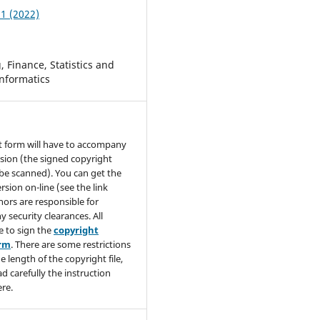
 1 (2022)
 Finance, Statistics and
nformatics
t form will have to accompany
sion (the signed copyright
be scanned). You can get the
rsion on-line (see the link
hors are responsible for
y security clearances. All
e to sign the
copyright
orm
. There are some restrictions
e length of the copyright file,
ad carefully the instruction
re.