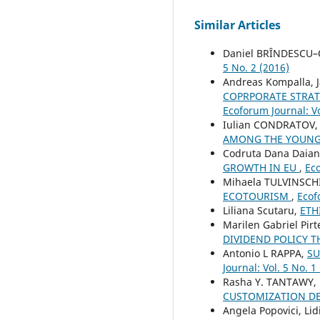
Similar Articles
Daniel BRÎNDESCU–
5 No. 2 (2016)
Andreas Kompalla, J
COPRPORATE STRA
Ecoforum Journal: Vo
Iulian CONDRATOV
AMONG THE YOUNG 
Codruta Dana Daianu
GROWTH IN EU
,
Eco
Mihaela TULVINSCH
ECOTOURISM
,
Ecof
Liliana Scutaru,
ETH
Marilen Gabriel Pir
DIVIDEND POLICY T
Antonio L RAPPA,
SU
Journal: Vol. 5 No. 1
Rasha Y. TANTAWY,
CUSTOMIZATION DE
Angela Popovici, Li