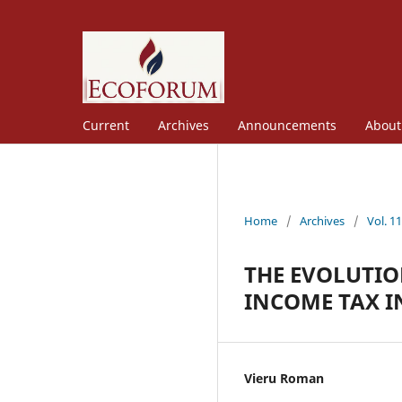
Current
Archives
Announcements
Abou
Home
/
Archives
/
Vol. 1
THE EVOLUTIO
INCOME TAX I
Vieru Roman