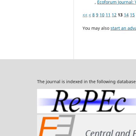
,
Ecoforum Journal: V
<<
<
8
9
10
11
12
13
14
15
You may also
start an adv
The journal is indexed in the following database