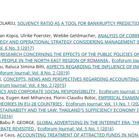
OLARIU,
SOLVENCY RATIO AS A TOOL FOR BANKRUPTCY PREDICTI
an Kopia, Ulrike Foerster, Wiebke Geldmacher,
ANALYSIS OF CORR
TEGY AND OPERATIONAL STRATEGY CONSIDERING MANAGEMENT 
l. 6 No. 3 (2017)
,
RESEARCH CONCERNING THE EFFECTS OF THE PUBLIC POLICIES
PEOPLE IN THE NORTH-EAST REGION OF ROMANIA
,
Ecoforum Jour
, Raluca Simina Bilti,
ASPECTS REGARDING THE INFLUENCE OF I
forum Journal: Vol. 8 No. 2 (2019)
I,
CONCEPTS, NEWS AND PERSPECTIVES REGARDING ACCOUNTING
orum Journal: Vol. 4 No. 2 (2015)
ICS AND CORPORATE SOCIAL RESPONSIBILITY
,
Ecoforum Journal: V
tea, Eugen Axel Mihancea, Florin-Claudiu Botoc,
EMPIRICAL EXAMIN
HEORIES IN EU-28 COUNTRIES
,
Ecoforum Journal: Vol. 11 No. 1 (20
STAINABIITY AND THE LAW: THAILAND’S SUFFICIENCY ECONOMY 
 (2016)
 Babu P. GEORGE,
GLOBAL ADVERTISING IN THE INTERNET ERA: T
BATE REVISITED
,
Ecoforum Journal: Vol. 5 No. 1 (2016)
dia Cauș,
ACCOUNTING TREATMENT OF ATTRACTED FUNDS IN NON