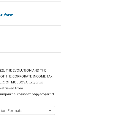
ht_form
022). THE EVOLUTION AND THE
OF THE CORPORATE INCOME TAX
BLIC OF MOLDOVA.
Ecoforum
 Retrieved from
rumjournal.ro/index.php/eco/articl
tion Formats