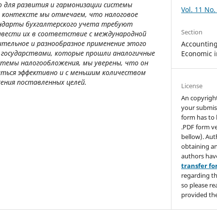
 для развития и гармонизации системы
Vol. 11 No.
м контексте мы отмечаем, что налоговое
ндарты бухгалтерского учета требуют
Section
вести их в соответствие с международной
тельное и разнообразное применение этого
Accounting,
 государствами, которые прошли аналогичные
Economic i
стемы налогообложения, мы уверены, что он
иться эффективно и с меньшим количеством
ения поставленных целей.
License
An copyrigh
your submis
form has to 
.PDF form ve
bellow). Aut
obtaining an
authors hav
transfer f
regarding th
so please re
provided the