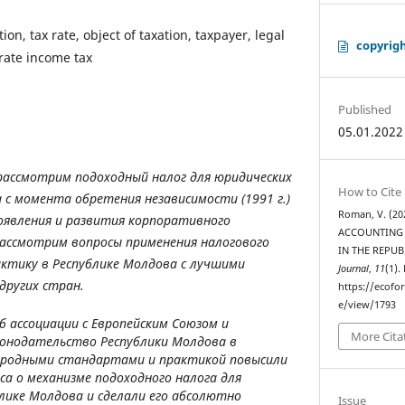
tion, tax rate, object of taxation, taxpayer, legal
copyrig
rate income tax
Published
05.01.2022
рассмотрим подоходный налог для юридических
How to Cite
 с момента обретения независимости (1991 г.)
Roman, V. (2
оявления и развития корпоративного
ACCOUNTING 
рассмотрим вопросы применения налогового
IN THE REPU
актику в Республике Молдова с лучшими
Journal
,
11
(1).
других стран.
https://ecofo
e/view/1793
б ассоциации с Европейским Союзом и
More Cita
конодательство Республики Молдова в
родными стандартами и практикой повысили
са о механизме подоходного налога для
блике Молдова и сделали его абсолютно
Issue